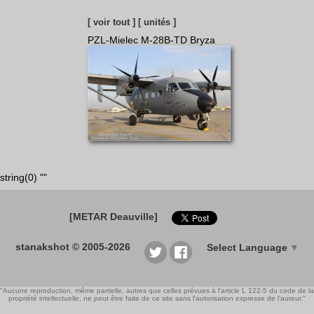
[ voir tout ]
[ unités ]
PZL-Mielec M-28B-TD Bryza
string(0) ""
[METAR Deauville]
stanakshot © 2005-2026
Select Language
▼
"Aucune reproduction, même partielle, autres que celles prévues à l'article L 122-5 du code de la
propriété intellectuelle, ne peut être faite de ce site sans l'autorisation expresse de l'auteur."