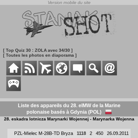
[ Top Quiz 30 : ZOLA avec 34/30 ]
[ Toutes les photos en diaporama ]
Liste des appareils du 28. elMW de la Marine
polonaise basés à Gdynia (POL)
28. eskadra lotnicza Marynarki Wojennej - Marynarka Wojenna
PZL-Mielec M-28B-TD Bryza
1118
2
450
26.09.2011