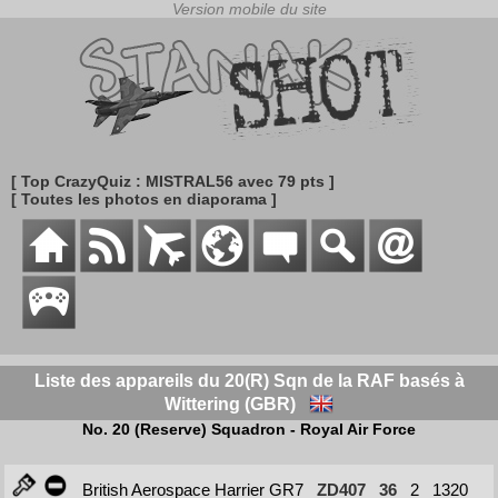
[ Top CrazyQuiz : MISTRAL56 avec 79 pts ]
[ Toutes les photos en diaporama ]
Liste des appareils du 20(R) Sqn de la RAF basés à
Wittering (GBR)
No. 20 (Reserve) Squadron - Royal Air Force
British Aerospace Harrier GR7
ZD407
36
2
1320