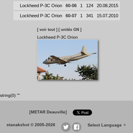
Lockheed P-3C Orion
60-06
1
124
20.08.2015
Lockheed P-3C Orion
60-07
1
341
15.07.2010
[ voir tout ]
[ unités GN ]
Lockheed P-3C Orion
string(0) ""
[METAR Deauville]
stanakshot © 2005-2026
Select Language
▼