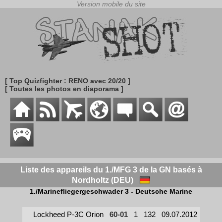
[ Top Quizfighter : RENO avec 20/20 ]
[ Toutes les photos en diaporama ]
Liste des appareils du 1./MFG 3 de la GN basés à
Nordholtz (DEU)
1./Marinefliegergeschwader 3 - Deutsche Marine
Lockheed P-3C Orion
60-01
1
132
09.07.2012