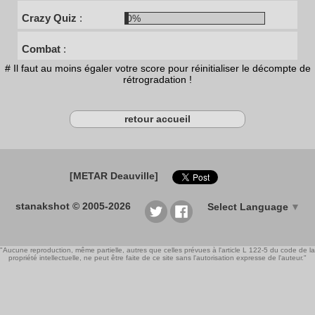
Crazy Quiz
:
0%
Combat
:
# Il faut au moins égaler votre score pour réinitialiser le décompte de
rétrogradation !
retour accueil
[METAR Deauville]
stanakshot © 2005-2026
Select Language
▼
"Aucune reproduction, même partielle, autres que celles prévues à l'article L 122-5 du code de la
propriété intellectuelle, ne peut être faite de ce site sans l'autorisation expresse de l'auteur."