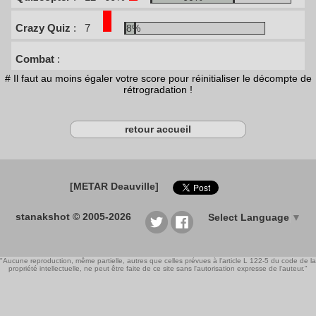
Crazy Quiz
:
7
8%
Combat
:
# Il faut au moins égaler votre score pour réinitialiser le décompte de
rétrogradation !
retour accueil
[METAR Deauville]
stanakshot © 2005-2026
Select Language
▼
"Aucune reproduction, même partielle, autres que celles prévues à l'article L 122-5 du code de la
propriété intellectuelle, ne peut être faite de ce site sans l'autorisation expresse de l'auteur."