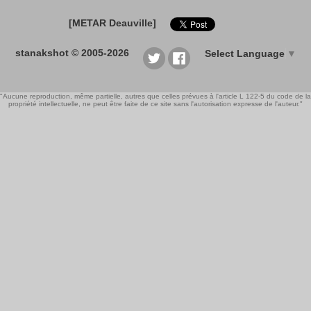
[METAR Deauville]
stanakshot © 2005-2026
Select Language
▼
"Aucune reproduction, même partielle, autres que celles prévues à l'article L 122-5 du code de la
propriété intellectuelle, ne peut être faite de ce site sans l'autorisation expresse de l'auteur."