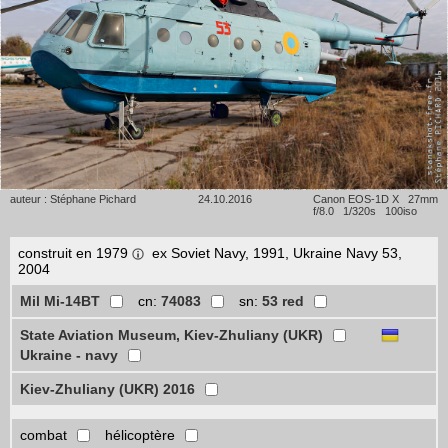
auteur : Stéphane Pichard
24.10.2016
Canon EOS-1D X 27mm
f/8.0 1/320s 100iso
construit en 1979
ex Soviet Navy, 1991, Ukraine Navy 53,
2004
Mil Mi-14BT
cn:
74083
sn:
53 red
State Aviation Museum, Kiev-Zhuliany (UKR)
Ukraine - navy
Kiev-Zhuliany (UKR) 2016
combat
hélicoptère