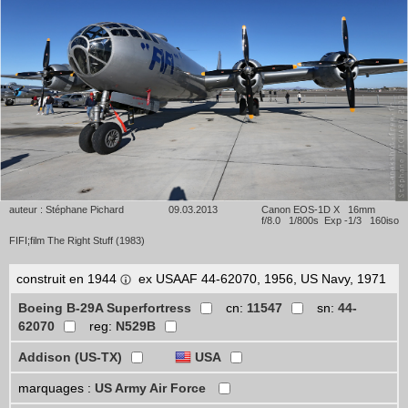
auteur : Stéphane Pichard
09.03.2013
Canon EOS-1D X 16mm
f/8.0 1/800s Exp -1/3 160iso
FIFI;film The Right Stuff (1983)
construit en 1944
ex USAAF 44-62070, 1956, US Navy, 1971
Boeing B-29A Superfortress
cn:
11547
sn:
44-
62070
reg:
N529B
Addison (US-TX)
USA
marquages :
US Army Air Force