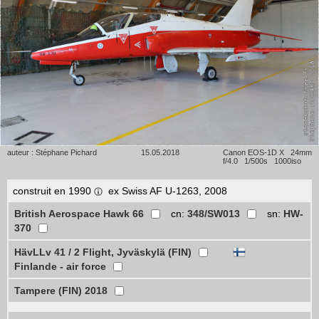
auteur : Stéphane Pichard
15.05.2018
Canon EOS-1D X 24mm
f/4.0 1/500s 1000iso
construit en 1990
ex Swiss AF U-1263, 2008
British Aerospace Hawk 66
cn:
348/SW013
sn:
HW-
370
HävLLv 41 / 2 Flight, Jyväskylä (FIN)
Finlande - air force
Tampere (FIN) 2018