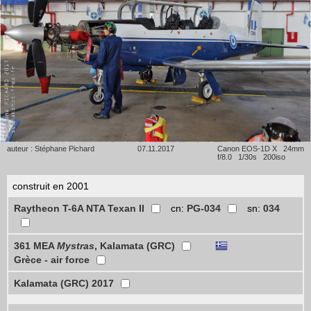
auteur : Stéphane Pichard
07.11.2017
Canon EOS-1D X 24mm
f/8.0 1/30s 200iso
construit en 2001
Raytheon T-6A NTA Texan II
cn:
PG-034
sn:
034
361 MEA
Mystras
, Kalamata (GRC)
Grèce - air force
Kalamata (GRC) 2017