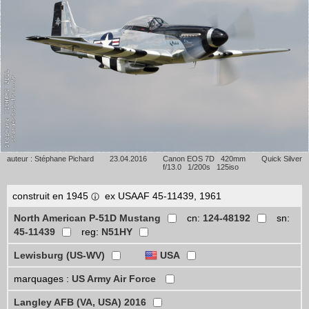
auteur : Stéphane Pichard
23.04.2016
Canon EOS 7D 420mm
Quick Silver
f/13.0 1/200s 125iso
construit en 1945
ex USAAF 45-11439, 1961
North American P-51D Mustang
cn:
124-48192
sn:
45-11439
reg:
N51HY
Lewisburg (US-WV)
USA
marquages :
US Army Air Force
Langley AFB (VA, USA) 2016