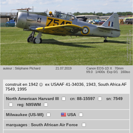
auteur : Stéphane Pichard
21.07.2019
Canon EOS-1D X 70mm
f/9.0 1/400s Exp 0/1 160iso
construit en 1942
ex USAAF 41-34036, 1943, South Africa AF
7549, 1995
North American Harvard III
cn:
88-15597
sn:
7549
reg:
N95WM
Milwaukee (US-WI)
USA
marquages :
South African Air Force