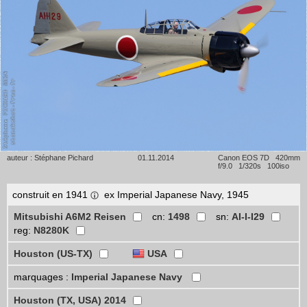
auteur : Stéphane Pichard
01.11.2014
Canon EOS 7D 420mm
f/9.0 1/320s 100iso
construit en 1941
ex Imperial Japanese Navy, 1945
Mitsubishi A6M2 Reisen
cn:
1498
sn:
AI-I-I29
reg:
N8280K
Houston (US-TX)
USA
marquages :
Imperial Japanese Navy
Houston (TX, USA) 2014