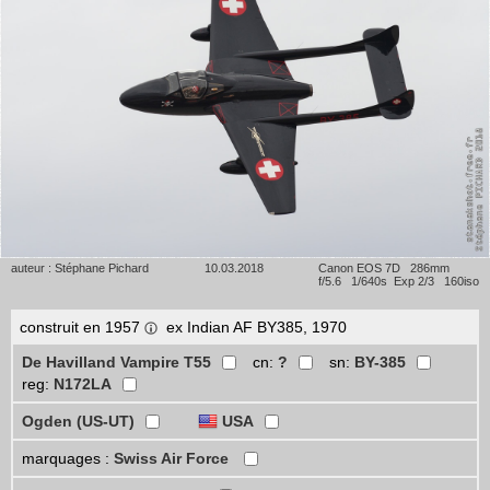
auteur : Stéphane Pichard
10.03.2018
Canon EOS 7D 286mm
f/5.6 1/640s Exp 2/3 160iso
construit en 1957
ex Indian AF BY385, 1970
De Havilland Vampire T55
cn:
?
sn:
BY-385
reg:
N172LA
Ogden (US-UT)
USA
marquages :
Swiss Air Force