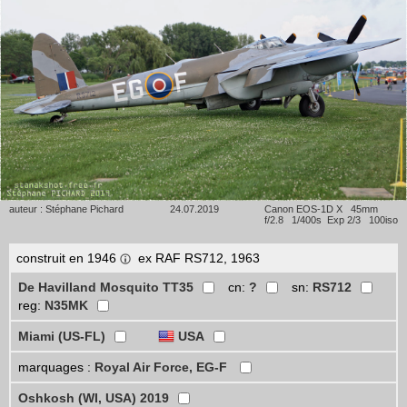
auteur : Stéphane Pichard
24.07.2019
Canon EOS-1D X 45mm
f/2.8 1/400s Exp 2/3 100iso
construit en 1946
ex RAF RS712, 1963
De Havilland Mosquito TT35
cn:
?
sn:
RS712
reg:
N35MK
Miami (US-FL)
USA
marquages :
Royal Air Force, EG-F
Oshkosh (WI, USA) 2019