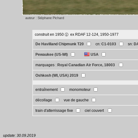
auteur : Stéphane Pichard
construit en 1950
ex RDAF 12-124, 1950-1977
De Havilland Chipmunk T20
cn:
C1-0103
sn:
D
Pewaukee (US-WI)
USA
marquages :
Royal Canadian Air Force, 18003
Oshkosh (WI, USA) 2019
entraînement
monomoteur
décollage
vue de gauche
train d'atterrissage fixe
ciel couvert
update: 30.09.2019