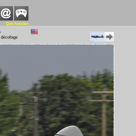
Quiz Aviation
A
 décollage