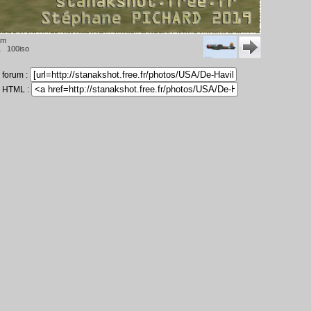
mm
1 100iso
n forum :
n HTML :