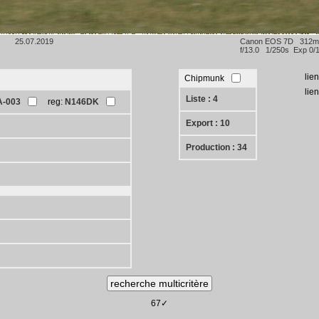
25.07.2019
Canon EOS 7D 312
f/13.0 1/250s Exp 0/
lie
Chipmunk
lie
Liste : 4
A-003
reg:
N146DK
Export : 10
Production : 34
67✓