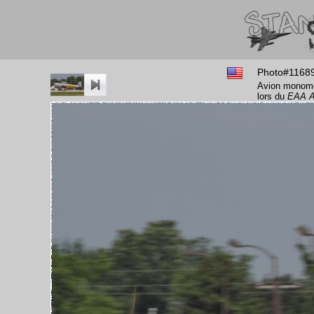
Photo#1168
Avion monomot
lors du
EAA A