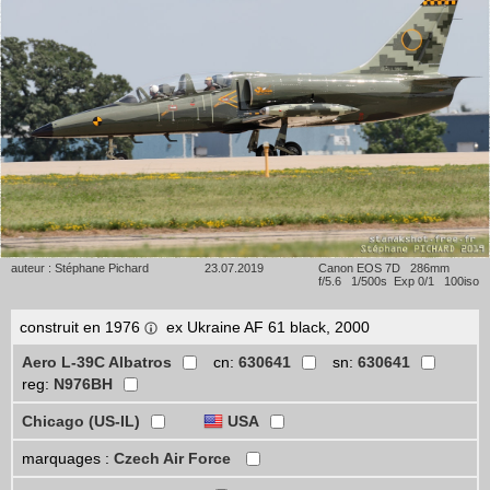
auteur : Stéphane Pichard
23.07.2019
Canon EOS 7D 286mm
f/5.6 1/500s Exp 0/1 100iso
construit en 1976
ex Ukraine AF 61 black, 2000
Aero L-39C Albatros
cn:
630641
sn:
630641
reg:
N976BH
Chicago (US-IL)
USA
marquages :
Czech Air Force