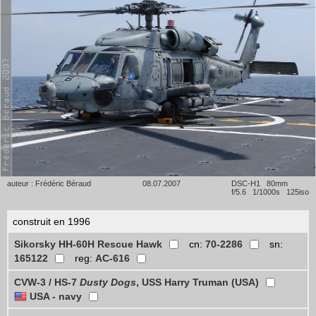
auteur : Frédéric Béraud
08.07.2007
DSC-H1 80mm
f/5.6 1/1000s 125iso
construit en 1996
Sikorsky HH-60H Rescue Hawk
cn:
70-2286
sn:
165122
reg:
AC-616
CVW-3 / HS-7
Dusty Dogs
, USS Harry Truman (USA)
USA - navy