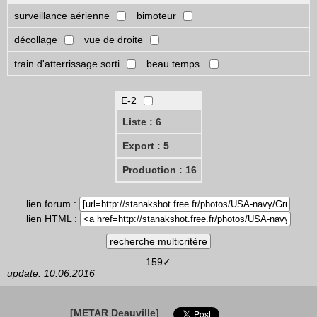
surveillance aérienne
bimoteur
décollage
vue de droite
train d'atterrissage sorti
beau temps
E-2
Liste : 6
Export : 5
Production : 16
lien forum :
lien HTML :
159✓
update: 10.06.2016
[METAR Deauville]