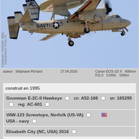
auteur : Stéphane Pichard
27.04.2016
Canon EOS-1D X 400mm
f/11.0 1/160s 100iso
construit en 1995
Grumman E-2C-II Hawkeye
cn:
A52-166
sn:
165295
reg:
AC-601
VAW-123
Screwtops
, Norfolk (US-VA)
USA - navy
Elisabeth City (NC, USA) 2016