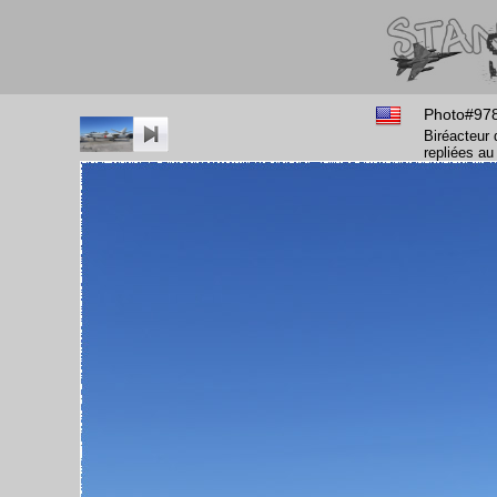
Photo#97
Biréacteur 
repliées a