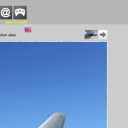
Quiz Aviation
tion ailes