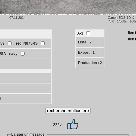
07.11.2014
Canon EOS-1D X
f/8.0 1/500s 100
lien
A-3
lien
Liste : 2
159
reg:
N875RS
Export : 1
USA - navy
Production : 2
222✓
Laisser un message :