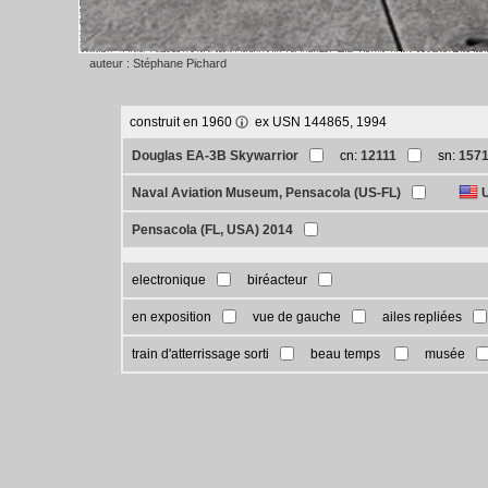
auteur : Stéphane Pichard
construit en 1960
ex USN 144865, 1994
Douglas EA-3B Skywarrior
cn:
12111
sn:
157
Naval Aviation Museum, Pensacola (US-FL)
Pensacola (FL, USA) 2014
electronique
biréacteur
en exposition
vue de gauche
ailes repliées
train d'atterrissage sorti
beau temps
musée