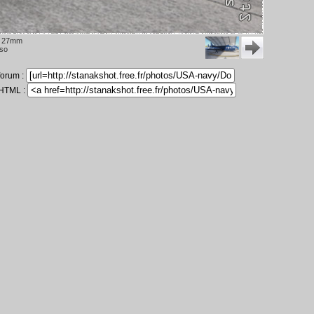
 27mm
iso
 forum :
 HTML :