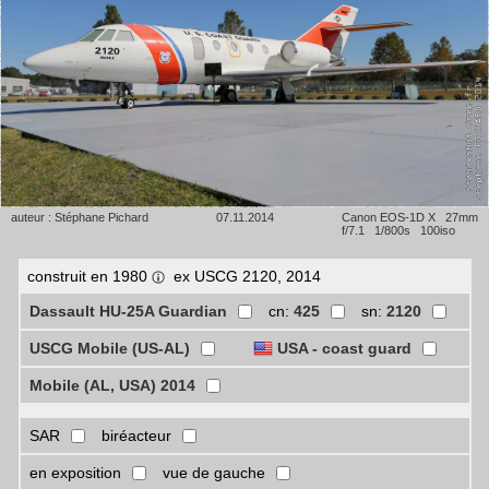
auteur : Stéphane Pichard
07.11.2014
Canon EOS-1D X 27mm
f/7.1 1/800s 100iso
construit en 1980
ex USCG 2120, 2014
Dassault HU-25A Guardian
cn:
425
sn:
2120
USCG Mobile (US-AL)
USA - coast guard
Mobile (AL, USA) 2014
SAR
biréacteur
en exposition
vue de gauche