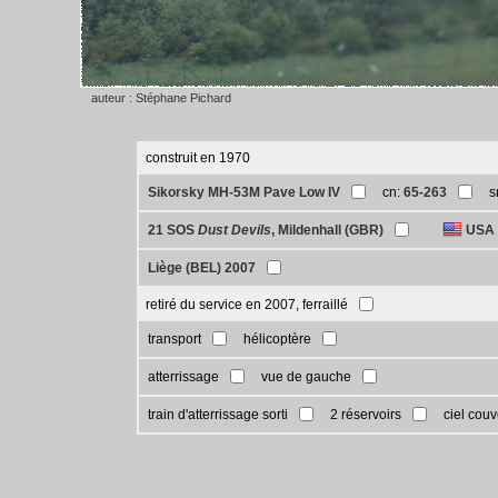
auteur : Stéphane Pichard
construit en 1970
Sikorsky MH-53M Pave Low IV
cn:
65-263
s
21 SOS
Dust Devils
, Mildenhall (GBR)
USA -
Liège (BEL) 2007
retiré du service en 2007, ferraillé
transport
hélicoptère
atterrissage
vue de gauche
train d'atterrissage sorti
2 réservoirs
ciel couv