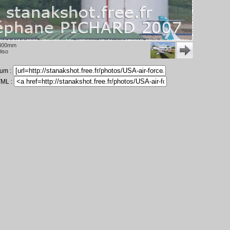
300mm
iso
rum :
TML :