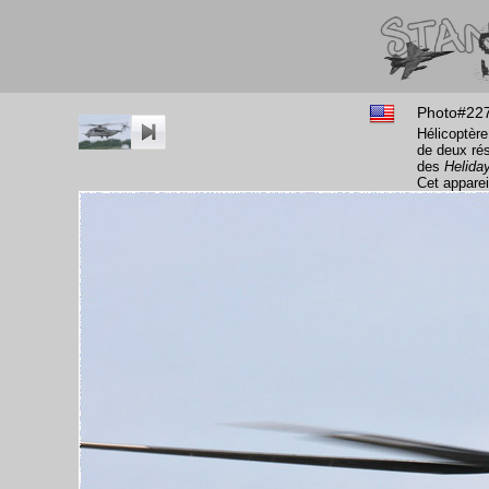
Photo#22
Hélicoptèr
de deux rés
des
Helida
Cet appareil