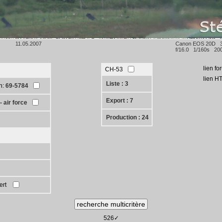
11.05.2007
Canon EOS 20D 
f/16.0 1/160s 200
lien fo
CH-53
lien H
Liste : 3
n:
69-5784
Export : 7
 air force
Production : 24
ert
526✓