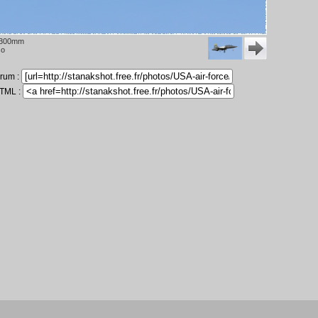
 300mm
so
orum :
HTML :