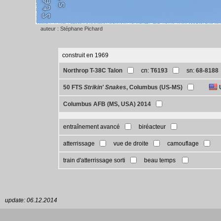
auteur : Stéphane Pichard
construit en 1969
Northrop T-38C Talon
cn:
T6193
sn:
68-8188
50 FTS
Strikin' Snakes
, Columbus (US-MS)
Columbus AFB (MS, USA) 2014
entraînement avancé
biréacteur
atterrissage
vue de droite
camouflage
train d'atterrissage sorti
beau temps
update: 06.12.2014