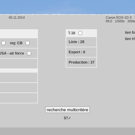
05.11.2014
Canon EOS-1D X
f/8.0 1/500s 200i
lien f
T-38
lien 
Liste : 28
reg:
CB
Export : 6
USA - air force
Production : 37
97✓