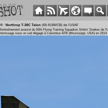
09 :
Northrop T-38C Talon
(68-8188/CB) de l'USAF
 d'entraînement avancé du 50th Flying Training Squadron
Strikin' Snakes
de l'
atterrissage sous un ciel dégagé à Columbus AFB (Mississippi, USA) en 2014.