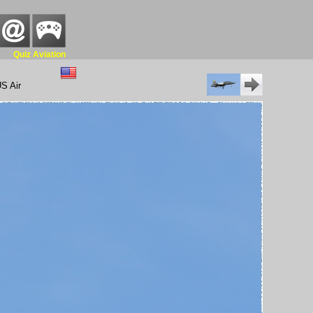
Quiz Aviation
US Air