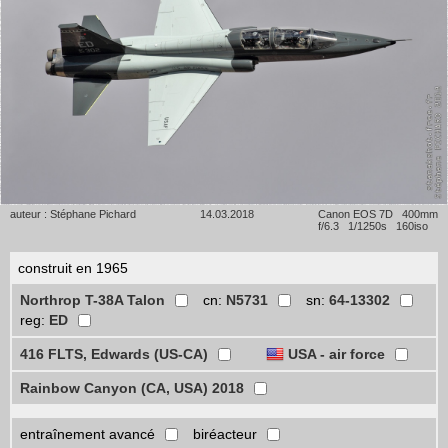
auteur : Stéphane Pichard
14.03.2018
Canon EOS 7D 400mm
f/6.3 1/1250s 160iso
construit en 1965
Northrop T-38A Talon
cn:
N5731
sn:
64-13302
reg:
ED
416 FLTS, Edwards (US-CA)
USA - air force
Rainbow Canyon (CA, USA) 2018
entraînement avancé
biréacteur