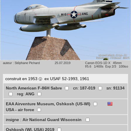
auteur : Stéphane Pichard
25.07.2019
Canon EOS-1D X 45mm
f/5.6 1/400s Exp 2/3 100iso
construit en 1953
ex USAF 52-1993, 1961
North American F-86H Sabre
cn:
187-019
sn:
91134
reg:
ANG
EAA Airventure Museum, Oshkosh (US-WI)
USA - air force
insigne :
Air National Guard Wisconsin
Oshkosh (WI, USA) 2019