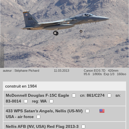
auteur : Stéphane Pichard
11.03.2013
Canon EOS 7D 420mm
f/5.6 1/800s Exp 1/3 160iso
construit en 1984
McDonnell Douglas F-15C Eagle
cn:
861/C274
sn:
83-0014
reg:
WA
433 WPS
Satan's Angels
, Nellis (US-NV)
USA - air force
Nellis AFB (NV, USA) Red Flag 2013-3