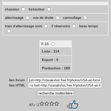
chasseur
biréacteur
atterrissage
vue de droite
camouflage
train d'atterrissage sorti
2 réservoirs
beau temps
F-15
Liste : 114
Export : 4
Production : 189
lien forum :
lien HTML :
97✓ 1
1