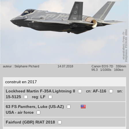
auteur : Stéphane Pichard
14.07.2018
Canon EOS 7D 330mm
f/6.3 1/1000s 160iso
construit en 2017
Lockheed Martin F-35A Lightning II
cn:
AF-116
sn:
15-5125
reg:
LF
63 FS
Panthers
, Luke (US-AZ)
USA - air force
Fairford (GBR) RIAT 2018