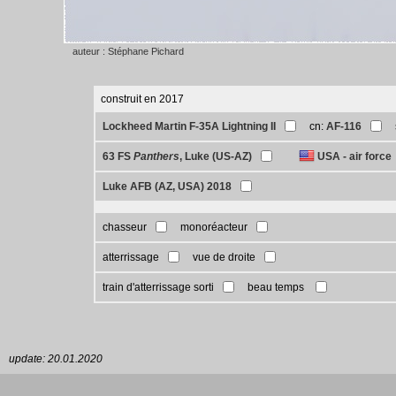
auteur : Stéphane Pichard
construit en 2017
Lockheed Martin F-35A Lightning II
cn:
AF-116
63 FS
Panthers
, Luke (US-AZ)
USA - air force
Luke AFB (AZ, USA) 2018
chasseur
monoréacteur
atterrissage
vue de droite
train d'atterrissage sorti
beau temps
update: 20.01.2020