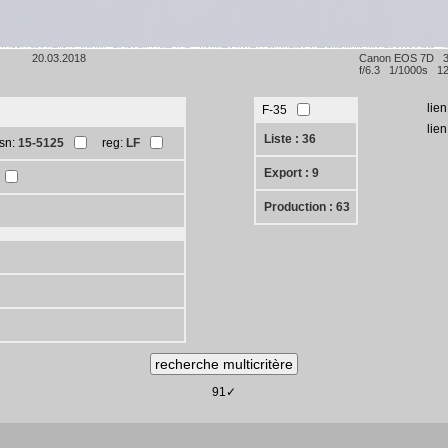
20.03.2018
Canon EOS 7D 
f/6.3 1/1000s 12
lien
F-35
lie
Liste : 36
sn:
15-5125
reg:
LF
Export : 9
Production : 63
91✓