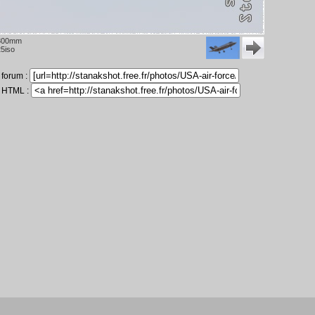
300mm
5iso
 forum :
n HTML :