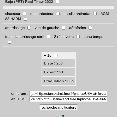
Beja (PRT) Real Thaw 2022
chasseur
monoréacteur
missile antiradar
AGM-
88 HARM
atterrissage
vue de gauche
aérofreins
train d'atterrissage sorti
2 réservoirs
beau temps
F-16
Liste : 203
Export : 21
Production : 665
lien forum :
lien HTML :