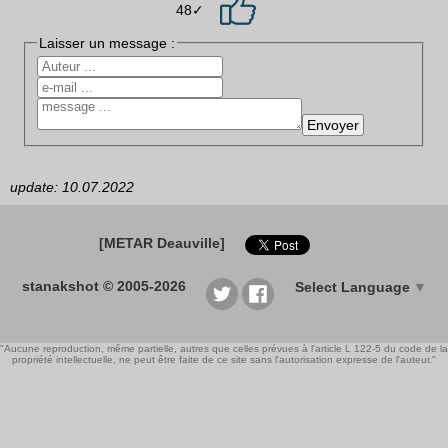
48✓
Laisser un message :
update: 10.07.2022
[METAR Deauville]
stanakshot © 2005-2026
Select Language
▼
"Aucune reproduction, même partielle, autres que celles prévues à l'article L 122-5 du code de la
propriété intellectuelle, ne peut être faite de ce site sans l'autorisation expresse de l'auteur."