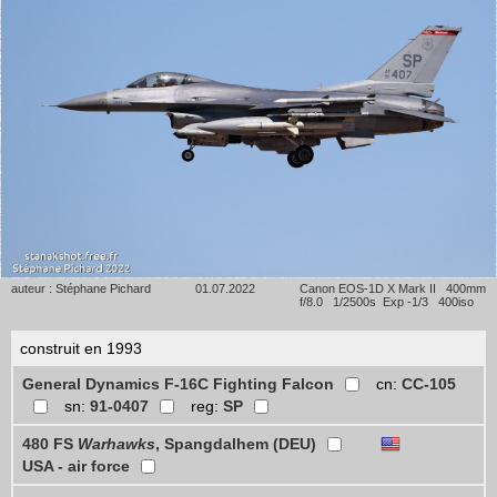
auteur : Stéphane Pichard
01.07.2022
Canon EOS-1D X Mark II 400mm
f/8.0 1/2500s Exp -1/3 400iso
construit en 1993
General Dynamics F-16C Fighting Falcon
cn:
CC-105
sn:
91-0407
reg:
SP
480 FS
Warhawks
, Spangdalhem (DEU)
USA - air force