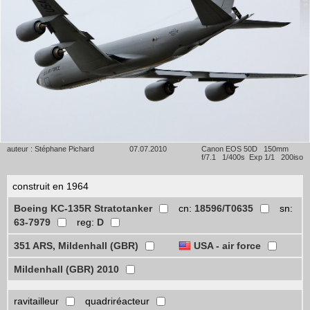
auteur : Stéphane Pichard
07.07.2010
Canon EOS 50D 150mm
f/7.1 1/400s Exp 1/1 200iso
construit en 1964
Boeing KC-135R Stratotanker
cn:
18596/T0635
sn:
63-7979
reg:
D
351 ARS, Mildenhall (GBR)
USA - air force
Mildenhall (GBR) 2010
ravitailleur
quadriréacteur