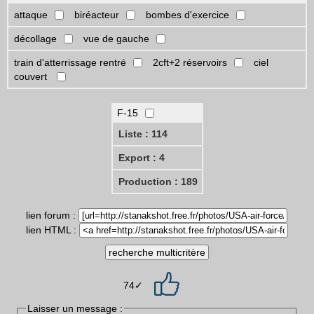
attaque
biréacteur
bombes d'exercice
décollage
vue de gauche
train d'atterrissage rentré
2cft+2 réservoirs
ciel
couvert
F-15
Liste : 114
Export : 4
Production : 189
lien forum :
lien HTML :
74✓
Laisser un message :