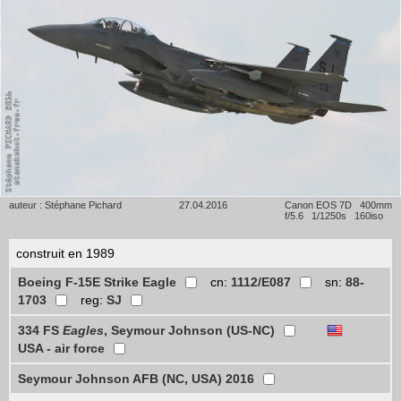
auteur : Stéphane Pichard
27.04.2016
Canon EOS 7D 400mm
f/5.6 1/1250s 160iso
construit en 1989
Boeing F-15E Strike Eagle
cn:
1112/E087
sn:
88-
1703
reg:
SJ
334 FS
Eagles
, Seymour Johnson (US-NC)
USA - air force
Seymour Johnson AFB (NC, USA) 2016