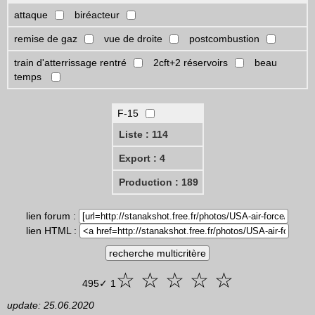
attaque
biréacteur
remise de gaz
vue de droite
postcombustion
train d'atterrissage rentré
2cft+2 réservoirs
beau
temps
F-15
Liste : 114
Export : 4
Production : 189
lien forum :
lien HTML :
☆ ☆ ☆ ☆ ☆
495✓ 1
update: 25.06.2020