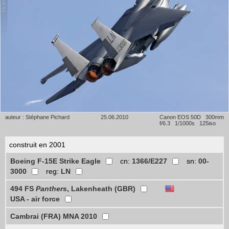
auteur : Stéphane Pichard
25.06.2010
Canon EOS 50D 300mm
f/6.3 1/1000s 125iso
construit en 2001
Boeing F-15E Strike Eagle
cn:
1366/E227
sn:
00-
3000
reg:
LN
494 FS
Panthers
, Lakenheath (GBR)
USA - air force
Cambrai (FRA) MNA 2010