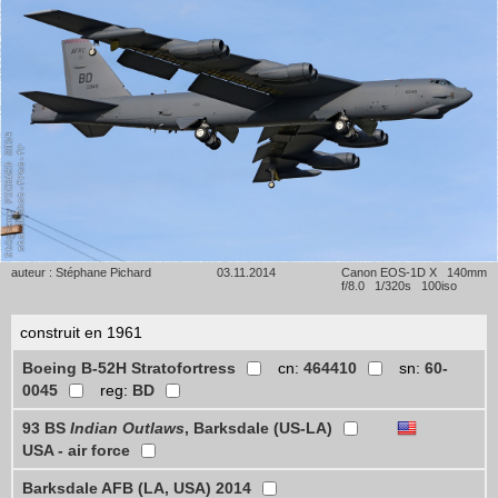
auteur : Stéphane Pichard
03.11.2014
Canon EOS-1D X 140mm
f/8.0 1/320s 100iso
construit en 1961
Boeing B-52H Stratofortress
cn:
464410
sn:
60-
0045
reg:
BD
93 BS
Indian Outlaws
, Barksdale (US-LA)
USA - air force
Barksdale AFB (LA, USA) 2014