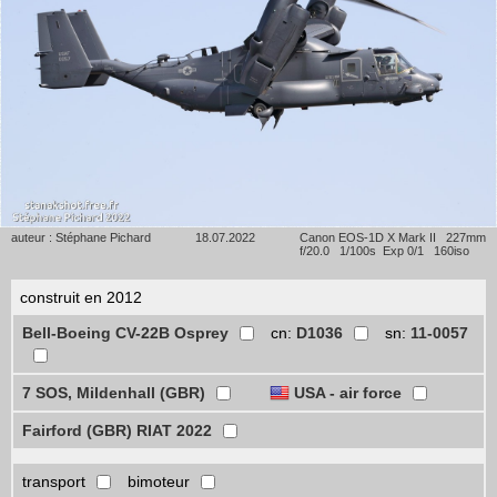
auteur : Stéphane Pichard
18.07.2022
Canon EOS-1D X Mark II 227mm
f/20.0 1/100s Exp 0/1 160iso
construit en 2012
Bell-Boeing CV-22B Osprey
cn:
D1036
sn:
11-0057
7 SOS, Mildenhall (GBR)
USA - air force
Fairford (GBR) RIAT 2022
transport
bimoteur