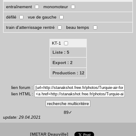
entraînement
monomoteur
défilé
vue de gauche
train d'atterrissage rentré
beau temps
KT-1
Liste : 5
Export : 2
Production : 12
lien forum :
lien HTML :
89✓
update: 29.04.2021
[METAR Deauville]