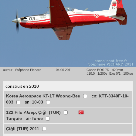
auteur : Stéphane Pichard
04.06.2011
Canon EOS 7D 420mm
f/10.0 1/200s Exp 0/1 100iso
construit en 2010
Korea Aerospace KT-1T Woong-Bee
cn:
KTT-3340F-10-
003
sn:
10-03
122.Filo
Akrep
, Çiğli (TUR)
Turquie - air force
Çiğli (TUR) 2011