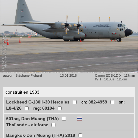
auteur : Stéphane Pichard
13.01.2018
Canon EOS-1D X 117mm
f/7.1 1/100s 125iso
construit en 1983
Lockheed C-130H-30 Hercules
cn:
382-4959
sn:
L8-4/26
reg:
60104
601sq, Don Muang (THA)
Thaïlande - air force
Bangkok-Don Muang (THA) 2018