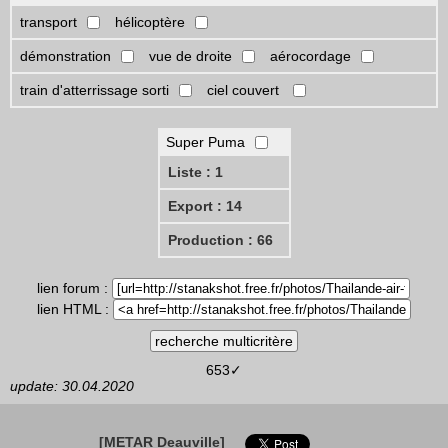
transport
hélicoptère
démonstration
vue de droite
aérocordage
train d'atterrissage sorti
ciel couvert
Super Puma
Liste : 1
Export : 14
Production : 66
lien forum :
lien HTML :
653✓
update: 30.04.2020
[METAR Deauville]