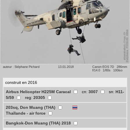
auteur : Stéphane Pichard
13.01.2018
Canon EOS 7D 286mm
f/14.0 1/80s 100iso
construit en 2016
Airbus Helicopter H225M Caracal
cn:
3007
sn:
H11-
5/59
reg:
20305
203sq, Don Muang (THA)
Thaïlande - air force
Bangkok-Don Muang (THA) 2018