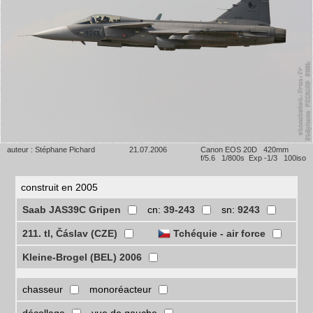
auteur : Stéphane Pichard
21.07.2006
Canon EOS 20D 420mm
f/5.6 1/800s Exp -1/3 100iso
construit en 2005
Saab JAS39C Gripen
cn:
39-243
sn:
9243
211. tl, Čáslav (CZE)
Tchéquie - air force
Kleine-Brogel (BEL) 2006
chasseur
monoréacteur