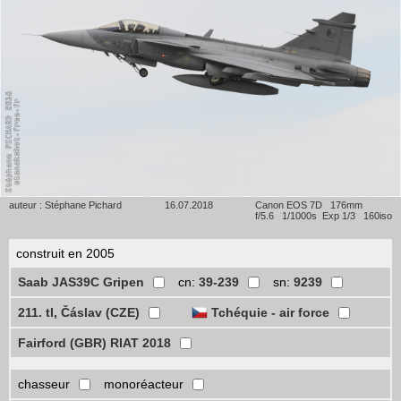
auteur : Stéphane Pichard
16.07.2018
Canon EOS 7D 176mm
f/5.6 1/1000s Exp 1/3 160iso
construit en 2005
Saab JAS39C Gripen
cn:
39-239
sn:
9239
211. tl, Čáslav (CZE)
Tchéquie - air force
Fairford (GBR) RIAT 2018
chasseur
monoréacteur