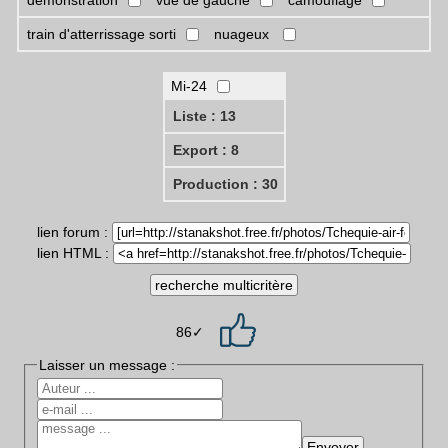
démonstration
vue de gauche
camouflage
train d'atterrissage sorti
nuageux
Mi-24
Liste : 13
Export : 8
Production : 30
lien forum :
lien HTML :
86✓
Laisser un message :