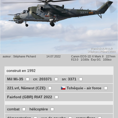
auteur : Stéphane Pichard
14.07.2022
Canon EOS-1D X Mark II 227mm
f/13.0 1/160s Exp 0/1 100iso
construit en 1992
Mil Mi-35
cn:
203371
sn:
3371
221.vrl, Námest (CZE)
Tchéquie - air force
Fairford (GBR) RIAT 2022
combat
hélicoptère