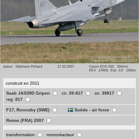
auteur : Stéphane Pichard
27.03.2007
Canon EOS 20D 300mm
f/8.0 1/400s Exp -1/3 100iso
construit en 2011
Saab JAS39D Gripen
cn:
39-817
sn:
39817
reg:
817
F17, Ronneby (SWE)
Suède - air force
Reims (FRA) 2007
transformation
monoréacteur