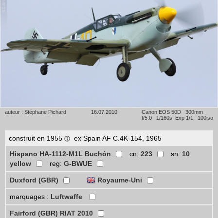
auteur : Stéphane Pichard
16.07.2010
Canon EOS 50D 300mm
f/5.0 1/160s Exp 1/1 100iso
construit en 1955
ex Spain AF C.4K-154, 1965
Hispano HA-1112-M1L Buchón
cn:
223
sn:
10
yellow
reg:
G-BWUE
Duxford (GBR)
Royaume-Uni
marquages :
Luftwaffe
Fairford (GBR) RIAT 2010