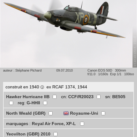
auteur : Stéphane Pichard
09.07.2010
Canon EOS 50D 300mm
f/11.0 1/160s Exp 1/1 100iso
construit en 1940
ex RCAF 1374, 1944
Hawker Hurricane IIB
cn:
CCF/R20023
sn:
BE505
reg:
G-HHII
North Weald (GBR)
Royaume-Uni
marquages :
Royal Air Force, XP-L
Yeovilton (GBR) 2010