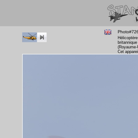
Photo#72
Hélicoptère
britannique
(Royaume-U
Cet apparei