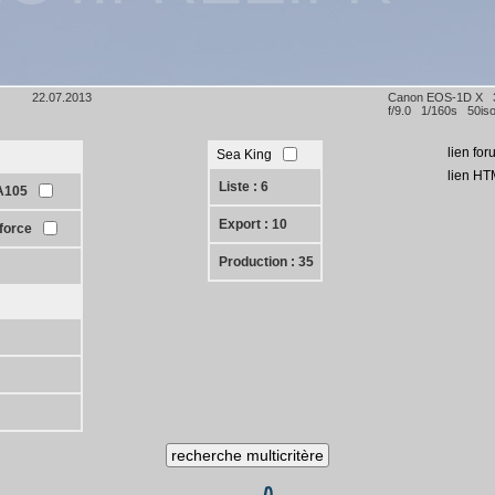
22.07.2013
Canon EOS-1D X
f/9.0 1/160s 50is
lien for
Sea King
lien HT
Liste : 6
A105
Export : 10
force
Production : 35