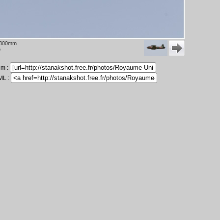
 300mm
o
um :
ML :