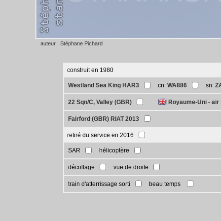
auteur : Stéphane Pichard
construit en 1980
Westland Sea King HAR3
cn:
WA886
sn:
Z
22 Sqn/C, Valley (GBR)
Royaume-Uni - air 
Fairford (GBR) RIAT 2013
retiré du service en 2016
SAR
hélicoptère
décollage
vue de droite
train d'atterrissage sorti
beau temps