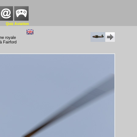
Quiz Aviation
ne royale
à Fairford