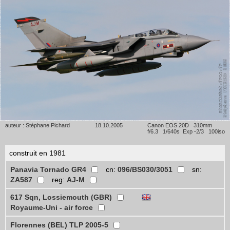
auteur : Stéphane Pichard
18.10.2005
Canon EOS 20D 310mm
f/6.3 1/640s Exp -2/3 100iso
construit en 1981
Panavia Tornado GR4
cn:
096/BS030/3051
sn:
ZA587
reg:
AJ-M
617 Sqn, Lossiemouth (GBR)
Royaume-Uni - air force
Florennes (BEL) TLP 2005-5