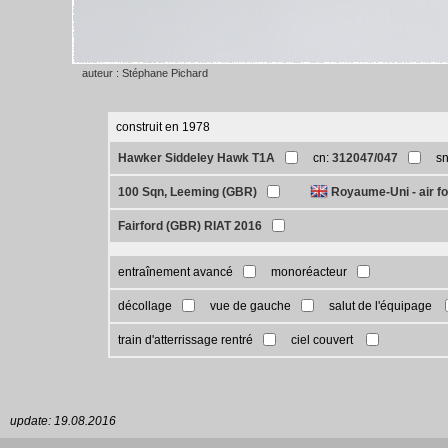
auteur : Stéphane Pichard
construit en 1978
Hawker Siddeley Hawk T1A
cn:
312047/047
s
100 Sqn, Leeming (GBR)
Royaume-Uni - air f
Fairford (GBR) RIAT 2016
entraînement avancé
monoréacteur
décollage
vue de gauche
salut de l'équipage
train d'atterrissage rentré
ciel couvert
update: 19.08.2016