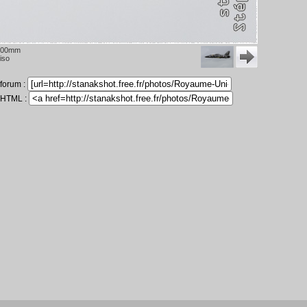
200mm
iso
 forum :
n HTML :