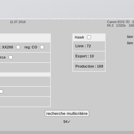
11.07.2016
Canon EOS 7D 
f/6.3 1/320s 160
lien
Hawk
lie
Liste : 72
n:
XX200
reg:
CO
Export : 10
orce
Production : 169
94✓