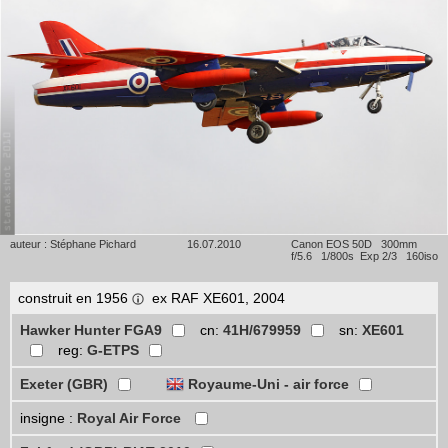
auteur : Stéphane Pichard
16.07.2010
Canon EOS 50D 300mm
f/5.6 1/800s Exp 2/3 160iso
construit en 1956
ex RAF XE601, 2004
Hawker Hunter FGA9
cn:
41H/679959
sn:
XE601
reg:
G-ETPS
Exeter (GBR)
Royaume-Uni - air force
insigne :
Royal Air Force