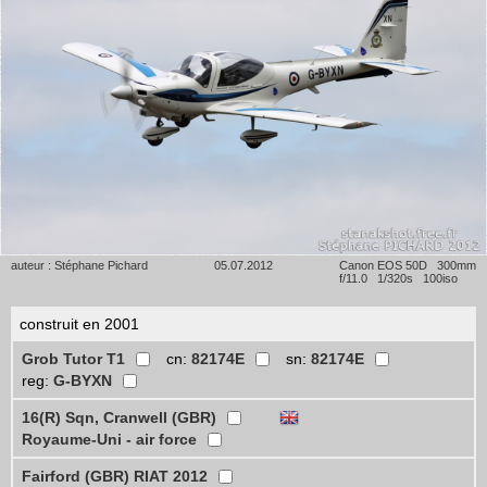
auteur : Stéphane Pichard
05.07.2012
Canon EOS 50D 300mm
f/11.0 1/320s 100iso
construit en 2001
Grob Tutor T1
cn:
82174E
sn:
82174E
reg:
G-BYXN
16(R) Sqn, Cranwell (GBR)
Royaume-Uni - air force
Fairford (GBR) RIAT 2012