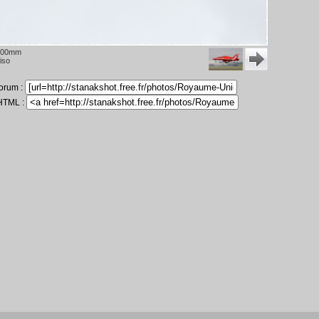
200mm
iso
forum :
 HTML :