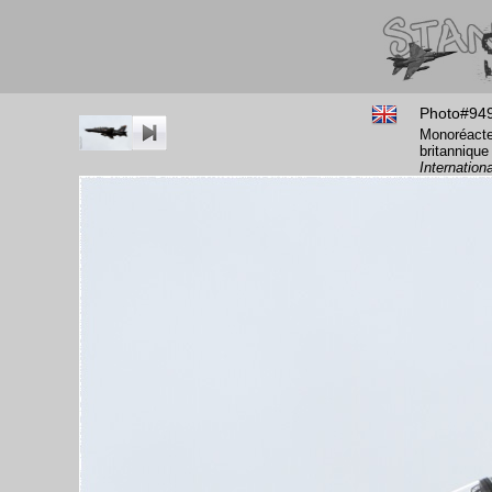
Photo#94
Monoréacte
britannique
Internation