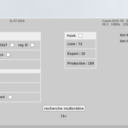
11.07.2016
Canon EOS 7D 
f/6.3 1/800s 125
lien 
Hawk
lien
Liste : 72
K027
reg:
R
Export : 10
rce
Production : 169
vert
79✓