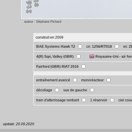
auteur : Stéphane Pichard
construit en 2009
BAE Systems Hawk T2
cn:
1256/RT018
sn:
Z
4(R) Sqn, Valley (GBR)
Royaume-Uni - air fo
Fairford (GBR) RIAT 2016
entraînement avancé
monoréacteur
décollage
vue de gauche
train d'atterrissage rentrant
1 réservoir
ciel cou
update: 20.09.2020