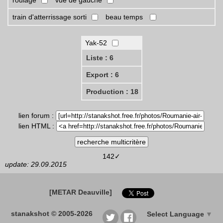
roulage
vue de gauche
train d'atterrissage sorti
beau temps
Yak-52
Liste : 6
Export : 6
Production : 18
lien forum :
lien HTML :
142✓
update: 29.09.2015
[METAR Deauville]
stanakshot © 2005-2026
Select Language
▼