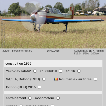
auteur : Stéphane Pichard
16.09.2015
Canon EOS-1D X 95mm
f/18.0 1/50s 100iso
construit en 1986
Yakovlev Iak-52
cn:
866310
sn:
16
SApFA, Boboc (ROU)
Roumanie - air force
Boboc (ROU) 2015
entraînement
monomoteur